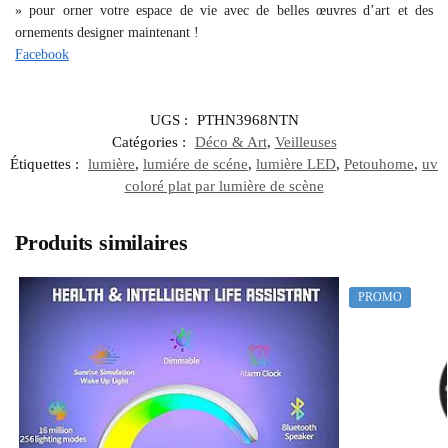
» pour orner votre espace de vie avec de belles œuvres d’art et des
ornements designer maintenant !
Facebook
UGS :
PTHN3968NTN
Catégories :
Déco & Art
,
Veilleuses
Étiquettes :
lumière
,
lumiére de scéne
,
lumière LED
,
Petouhome
,
uv
coloré plat par lumière de scène
Produits similaires
PROMO