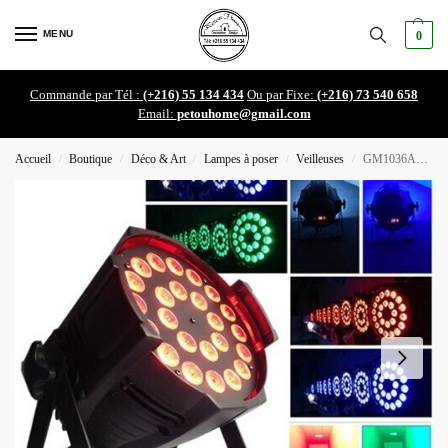
MENU
0
Commande par Tél :
(+216) 55 134 434
Ou par Fixe:
(+216) 73 540 658
Email:
petouhome@gmail.com
Accueil
Boutique
Déco & Art
Lampes à poser
Veilleuses
GM1036AF lumière de scène DMX
/
/
/
/
/