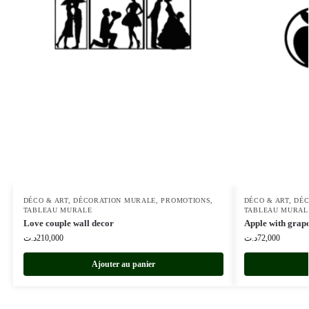
DÉCO & ART
,
DÉCORATION MURALE
,
PROMOTIONS
,
DÉCO & ART
,
DÉC
TABLEAU MURALE
TABLEAU MURAL
Love couple wall decor
Apple with grape
د.ت
210,000
د.ت
72,000
Ajouter au panier