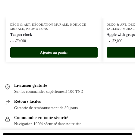
DÉCO & ART
,
DÉCORATION MURALE
,
HORLOGE
DÉCO & ART
,
DÉC
MURALE
,
PROMOTIONS
TABLEAU MURAL
Teapot clock
Apple with grape
د.ت
79,000
د.ت
72,000
Ajouter au panier
Livraison gratuite
Sur les commandes supérieures à 100 TND
Retours faciles
Garantie de remboursement de 30 jours
Commander en toute sécurité
Navigation 100% sécurisé dans notre site
Serice Client : (+216)55134434