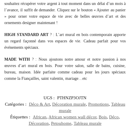
souhaitez récupérer votre argent à tout moment dans un délai d’un mois à
l’avance, il suffit de demander. Cliquez sur le bouton « Ajouter au panier
» pour orner votre espace de vie avec de belles œuvres d’art et des
ornements designer maintenant !
HIGH STANDARD ART
?️ : L’art mural en bois contemporain apporte
un regard façonné dans vos espaces de vie. Cadeau parfait pour vos
événements spéciaux.
MADE WITH
? : Nous ajoutons notre amour et notre passion à nos
œuvres d’art mural en bois. Pour votre salon, salle de bains, cuisine,
bureau, maison. Idée parfaite comme cadeau pour les jours spéciaux
comme la Fiançailles, saint valentin, mariage…etc
UGS :
PTHNZP3OJTN
Catégories :
Déco & Art
,
Décoration murale
,
Promotions
,
Tableau
murale
Étiquettes :
African
,
African women wall décor
,
Bois
,
Déco
,
Décoration
,
Petouhome
,
Tableau murale