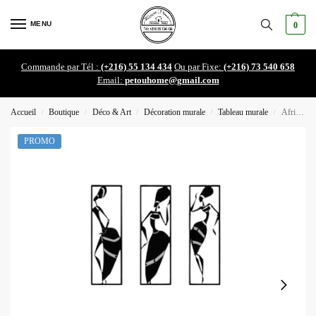
MENU
0
Commande par Tél :
(+216) 55 134 434
Ou par Fixe:
(+216) 73 540 658
Email:
petouhome@gmail.com
Accueil
Boutique
Déco & Art
Décoration murale
Tableau murale
African women wall décor
/
/
/
/
/
PROMO