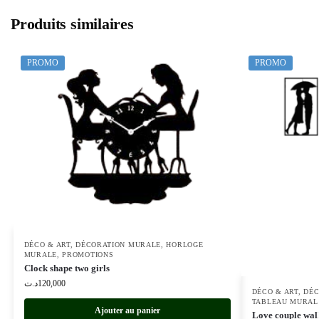
Produits similaires
PROMO
PROMO
DÉCO & ART
,
DÉCORATION MURALE
,
HORLOGE
MURALE
,
PROMOTIONS
Clock shape two girls
د.ت
120,000
DÉCO & ART
,
DÉC
TABLEAU MURAL
Ajouter au panier
Love couple wal