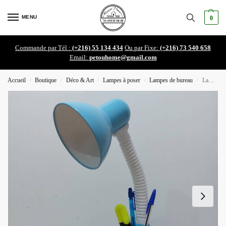
MENU
0
Commande par Tél :
(+216) 55 134 434
Ou par Fixe:
(+216) 73 540 658
Email:
petouhome@gmail.com
Accueil
Boutique
Déco & Art
Lampes à poser
Lampes de bureau
Lampe de bureau TY-2326 E27
/
/
/
/
/