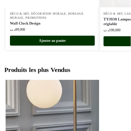
DÉCO & ART
,
DÉCORATION MURALE
,
HORLOGE
DÉCO & ART
,
LAM
MURALE
,
PROMOTIONS
TY3930 Lampadai
Wall Clock Design
réglable
د.ت
99,000
د.ت
190,000
Ajouter au panier
Produits les plus Vendus