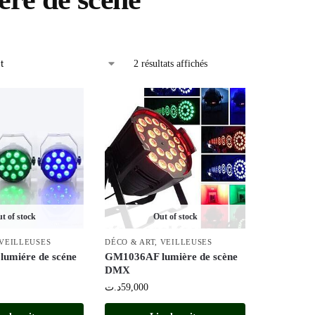
2 résultats affichés
t of stock
Out of stock
VEILLEUSES
DÉCO & ART
,
VEILLEUSES
umiére de scéne
GM1036AF lumière de scène
DMX
د.ت
59,000