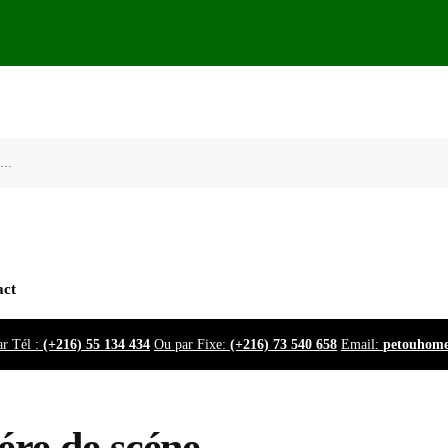
act
r Tél :
(+216) 55 134 434
Ou par Fixe:
(+216) 73 540 658
Email:
petouhom
ére de scéne