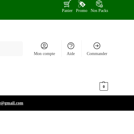
Panier
Promo
Nos Packs
Recherche
Mon compte
Aide
Commander
د.ت
0,000
0
e@gmail.com