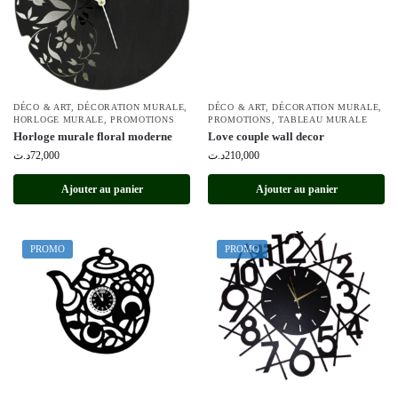
DÉCO & ART
,
DÉCORATION MURALE
,
DÉCO & ART
,
DÉCORATION MURALE
,
HORLOGE MURALE
,
PROMOTIONS
PROMOTIONS
,
TABLEAU MURALE
Horloge murale floral moderne
Love couple wall decor
د.ت
72,000
د.ت
210,000
Ajouter au panier
Ajouter au panier
PROMO
PROMO