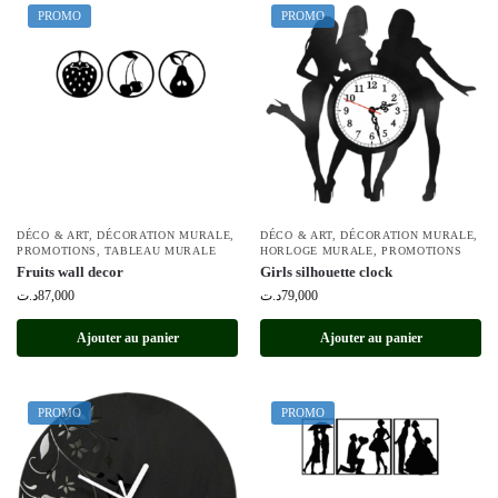
PROMO
PROMO
DÉCO & ART
,
DÉCORATION MURALE
,
DÉCO & ART
,
DÉCORATION MURALE
,
PROMOTIONS
,
TABLEAU MURALE
HORLOGE MURALE
,
PROMOTIONS
Fruits wall decor
Girls silhouette clock
د.ت
87,000
د.ت
79,000
Ajouter au panier
Ajouter au panier
PROMO
PROMO