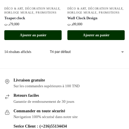
DÉCO & ART
,
DÉCORATION MURALE
,
DÉCO & ART
,
DÉCORATION MURALE
,
HORLOGE MURALE
,
PROMOTIONS
HORLOGE MURALE
,
PROMOTIONS
Teapot clock
Wall Clock Design
د.ت
79,000
د.ت
99,000
Ajouter au panier
Ajouter au panier
14 résultats affichés
Livraison gratuite
Sur les commandes supérieures à 100 TND
Retours faciles
Garantie de remboursement de 30 jours
Commander en toute sécurité
Navigation 100% sécurisé dans notre site
Serice Client : (+216)55134434