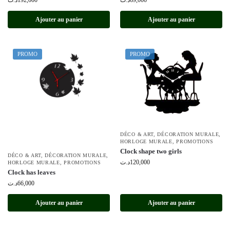
د.ت
192,000
د.ت
69,000
Ajouter au panier
Ajouter au panier
PROMO
PROMO
DÉCO & ART
,
DÉCORATION MURALE
,
HORLOGE MURALE
,
PROMOTIONS
Clock shape two girls
DÉCO & ART
,
DÉCORATION MURALE
,
د.ت
120,000
HORLOGE MURALE
,
PROMOTIONS
Clock has leaves
د.ت
66,000
Ajouter au panier
Ajouter au panier