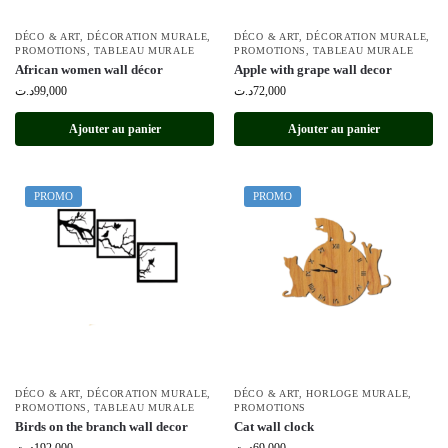
DÉCO & ART
,
DÉCORATION MURALE
,
DÉCO & ART
,
DÉCORATION MURALE
,
PROMOTIONS
,
TABLEAU MURALE
PROMOTIONS
,
TABLEAU MURALE
African women wall décor
Apple with grape wall decor
د.ت
99,000
د.ت
72,000
Ajouter au panier
Ajouter au panier
PROMO
PROMO
DÉCO & ART
,
DÉCORATION MURALE
,
DÉCO & ART
,
HORLOGE MURALE
,
PROMOTIONS
,
TABLEAU MURALE
PROMOTIONS
Birds on the branch wall decor
Cat wall clock