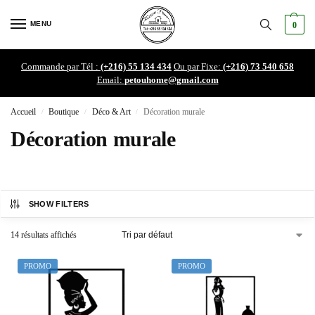
MENU
0
Commande par Tél :
(+216) 55 134 434
Ou par Fixe:
(+216) 73 540 658
Email:
petouhome@gmail.com
Accueil
Boutique
Déco & Art
Décoration murale
/
/
/
Décoration murale
SHOW FILTERS
14 résultats affichés
PROMO
PROMO