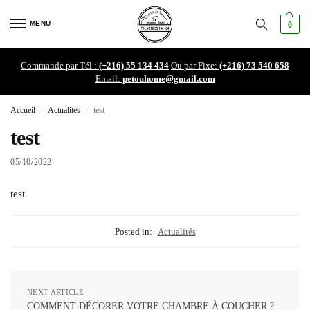
MENU
0
Commande par Tél :
(+216) 55 134 434
Ou par Fixe:
(+216) 73 540 658
Email:
petouhome@gmail.com
Accueil
Actualités
test
/
/
test
05/10/2022
test
Posted in:
Actualités
NEXT ARTICLE
COMMENT DÉCORER VOTRE CHAMBRE À COUCHER ?