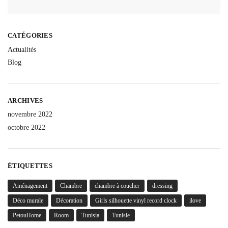
CATÉGORIES
Actualités
Blog
ARCHIVES
novembre 2022
octobre 2022
ÉTIQUETTES
Aménagement
Chambre
chambre à coucher
dressing
Déco murale
Décoration
Girls silhouette vinyl record clock
ilove
PetouHome
Room
Tunisia
Tunisie