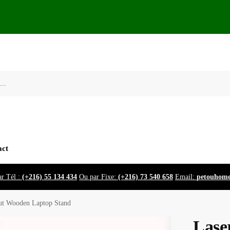
act
r Tél :
(+216) 55 134 434
Ou par Fixe:
(+216) 73 540 658
Email:
petouhom
ut Wooden Laptop Stand
Lase