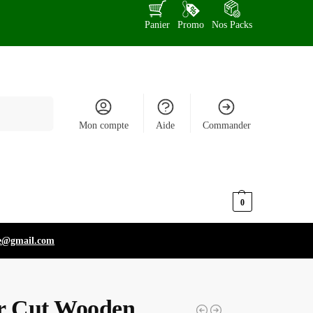
Panier
Promo
Nos Packs
Recherche
Mon compte
Aide
Commander
د.ت
0,000
0
e@gmail.com
r Cut Wooden