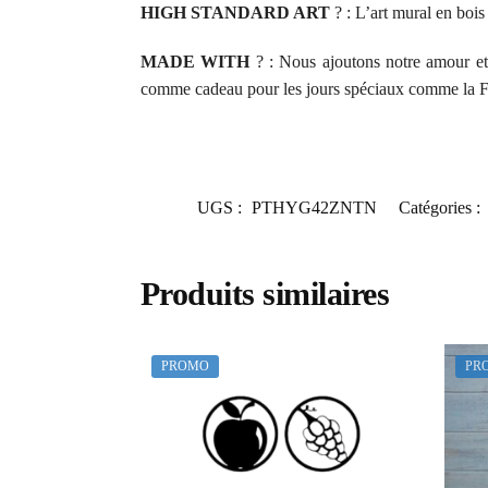
HIGH STANDARD ART
?️ : L’art mural en bo
MADE WITH
? : Nous ajoutons notre amour et 
comme cadeau pour les jours spéciaux comme la Fi
UGS :
PTHYG42ZNTN
Catégories :
Produits similaires
PROMO
PR