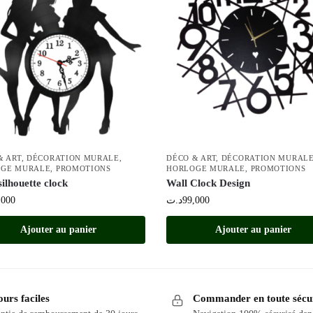
& ART
,
DÉCORATION MURALE
,
DÉCO & ART
,
DÉCORATION MURAL
GE MURALE
,
PROMOTIONS
HORLOGE MURALE
,
PROMOTIONS
silhouette clock
Wall Clock Design
,000
د.ت
99,000
Ajouter au panier
Ajouter au panier
urs faciles
Commander en toute sécu