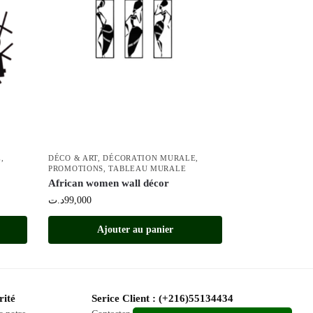
E
,
DÉCO & ART
,
DÉCORATION MURALE
,
PROMOTIONS
,
TABLEAU MURALE
African women wall décor
د.ت
99,000
Ajouter au panier
rité
Serice Client : (+216)55134434