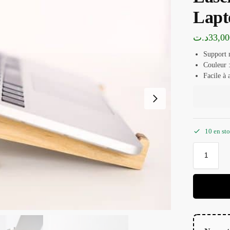
Lapt
د.ت
33,00
Support 
Couleur :
Facile à 
10 en st