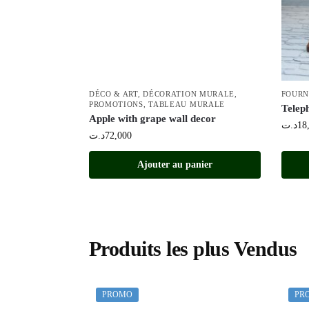
DÉCO & ART
,
DÉCORATION MURALE
,
FOURN
PROMOTIONS
,
TABLEAU MURALE
Telep
Apple with grape wall decor
د.ت
18
د.ت
72,000
Ajouter au panier
Produits les plus Vendus
PROMO
PR