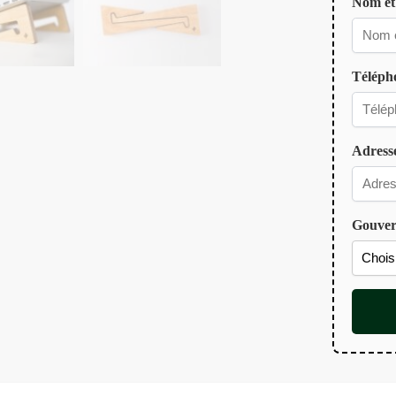
Nom e
Télép
Adress
Gouve