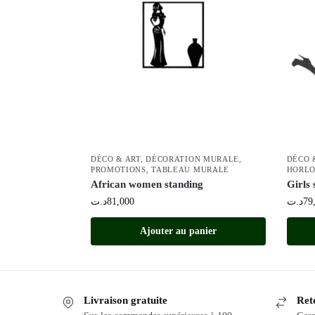
DÉCO & ART
,
DÉCORATION MURALE
,
DÉCO 
PROMOTIONS
,
TABLEAU MURALE
HORLO
African women standing
Girls 
د.ت
81,000
د.ت
79
Ajouter au panier
Livraison gratuite
Reto