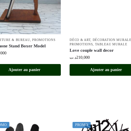
ITURE & BUREAU
,
PROMOTIONS
DÉCO & ART
,
DÉCORATION MURAL
PROMOTIONS
,
TABLEAU MURALE
hone Stand Boxer Model
Love couple wall decor
,000
د.ت
210,000
Ajouter au panier
Ajouter au panier
OMO
PROMO