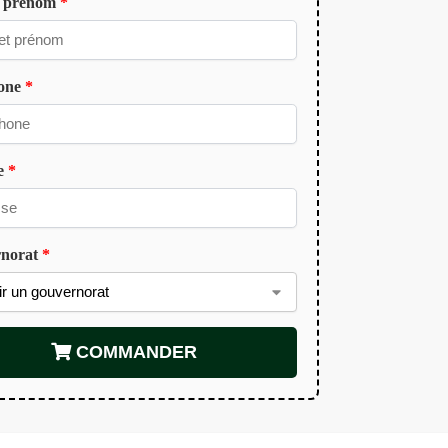
t prénom
*
hone
*
e
*
rnorat
*
COMMANDER