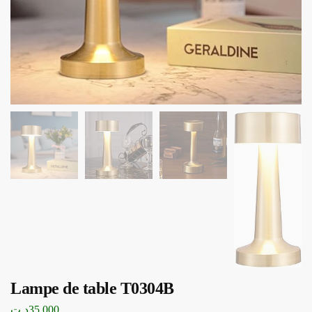
Lampe de table T0304B
د.ت
35,000