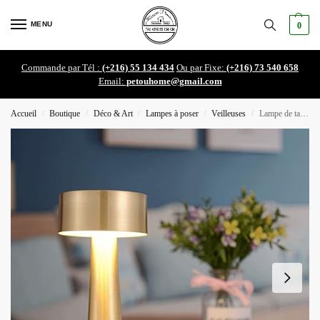
MENU
0
Commande par Tél :
(+216) 55 134 434
Ou par Fixe:
(+216) 73 540 658
Email:
petouhome@gmail.com
Accueil
Boutique
Déco & Art
Lampes à poser
Veilleuses
Lampe de table T0304B
/
/
/
/
/