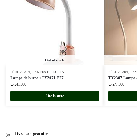
Out of stock
DÉCO & ART
,
LAMPES DE BUREAU
DÉCO & ART
,
LAM
Lampe de bureau TY2071 E27
TY2307 Lampe d
د.ت
41,000
د.ت
77,000
Lire la suite
Livraison gratuite