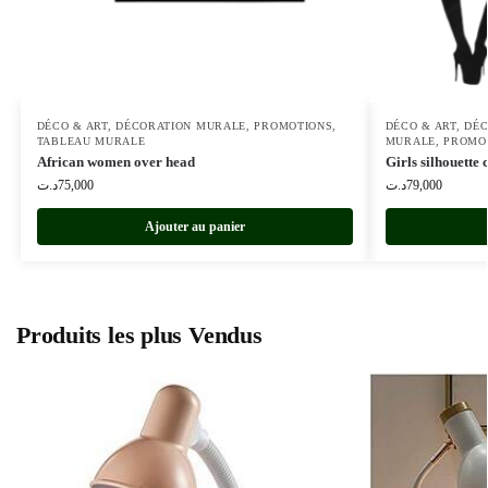
DÉCO & ART
,
DÉCORATION MURALE
,
PROMOTIONS
,
DÉCO & ART
,
DÉC
TABLEAU MURALE
MURALE
,
PROMO
African women over head
Girls silhouette 
د.ت
75,000
د.ت
79,000
Ajouter au panier
Produits les plus Vendus