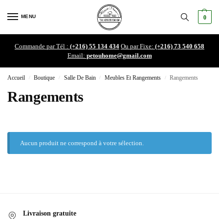
MENU
0
Commande par Tél :
(+216) 55 134 434
Ou par Fixe:
(+216) 73 540 658
Email:
petouhome@gmail.com
Accueil
Boutique
Salle De Bain
Meubles Et Rangements
Rangements
/
/
/
/
Rangements
Aucun produit ne correspond à votre sélection.
Livraison gratuite