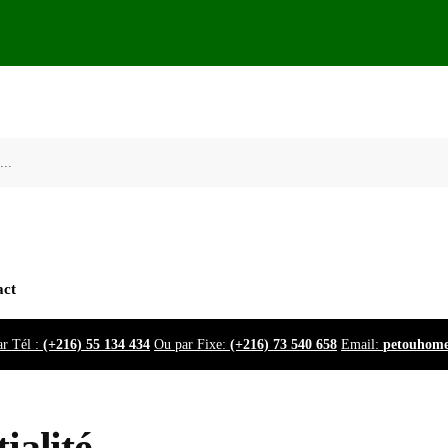
act
r Tél :
(+216) 55 134 434
Ou par Fixe:
(+216) 73 540 658
Email:
petouhom
ialité