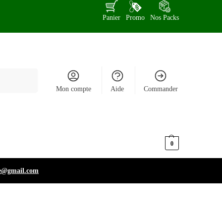
Panier
Promo
Nos Packs
Recherche
Mon compte
Aide
Commander
د.ت
0,000
0
e@gmail.com