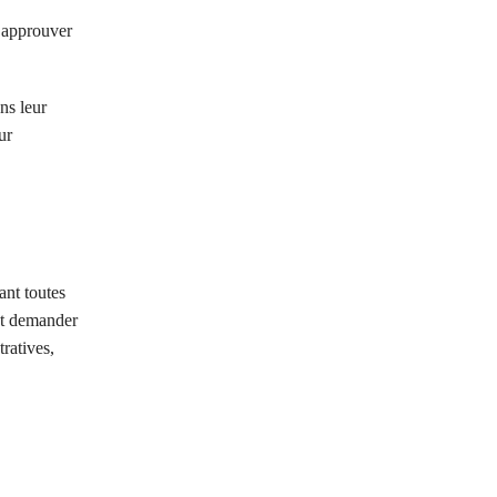
t approuver
ns leur
ur
ant toutes
nt demander
ratives,