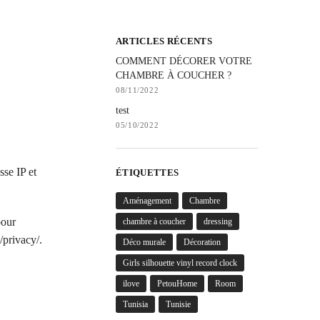
ARTICLES RÉCENTS
COMMENT DÉCORER VOTRE
CHAMBRE À COUCHER ?
08/11/2022
test
05/10/2022
sse IP et
ÉTIQUETTES
Aménagement
Chambre
pour
chambre à coucher
dressing
/privacy/.
Déco murale
Décoration
Girls silhouette vinyl record clock
ilove
PetouHome
Room
Tunisia
Tunisie