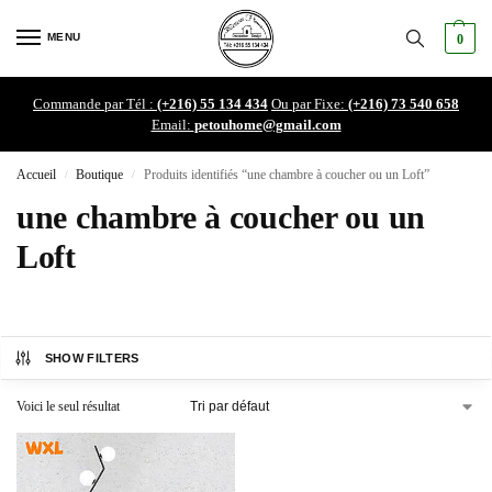
MENU
0
Commande par Tél :
(+216) 55 134 434
Ou par Fixe:
(+216) 73 540 658
Email:
petouhome@gmail.com
Accueil
Boutique
Produits identifiés “une chambre à coucher ou un Loft”
/
/
une chambre à coucher ou un
Loft
SHOW FILTERS
Voici le seul résultat