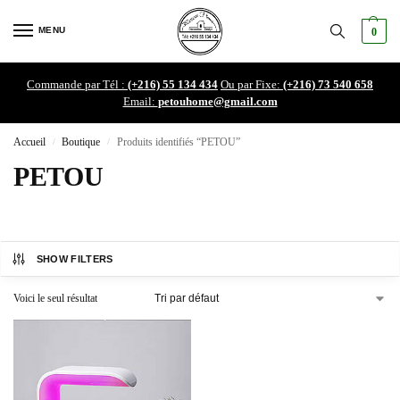
MENU
0
Commande par Tél :
(+216) 55 134 434
Ou par Fixe:
(+216) 73 540 658
Email:
petouhome@gmail.com
Accueil
Boutique
Produits identifiés “PETOU”
/
/
PETOU
SHOW FILTERS
Voici le seul résultat