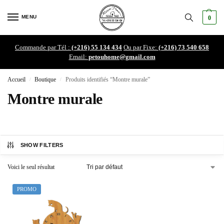
MENU
0
Commande par Tél :
(+216) 55 134 434
Ou par Fixe:
(+216) 73 540 658
Email:
petouhome@gmail.com
Accueil
Boutique
Produits identifiés “Montre murale”
/
/
Montre murale
SHOW FILTERS
Voici le seul résultat
PROMO