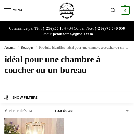
MENU
0
Commande par Tél :
(+216) 55 134 434
Ou par Fixe:
(+216) 73 540 658
Email:
petouhome@gmail.com
Accueil
Boutique
Produits identifiés “idéal pour une chambre à coucher ou un bureau”
/
/
idéal pour une chambre à
coucher ou un bureau
SHOW FILTERS
Voici le seul résultat