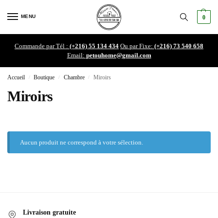
MENU
0
Commande par Tél :
(+216) 55 134 434
Ou par Fixe:
(+216) 73 540 658
Email:
petouhome@gmail.com
Accueil
Boutique
Chambre
Miroirs
/
/
/
Miroirs
Aucun produit ne correspond à votre sélection.
Livraison gratuite