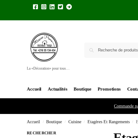
La «Décoration» pour tous…
Accueil
Actualités
Boutique
Promotions
Cont
Commande pa
Accueil
Boutique
Cuisine
Etagères Et Rangements
E
/
/
/
/
RECHERCHER
Etag