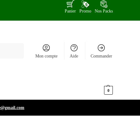
Panier
Promo
Nos Packs
Recherche
Mon compte
Aide
Commander
د.ت
0,000
0
e@gmail.com