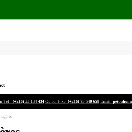
act
r Tél :
(+216) 55 134 434
Ou par Fixe:
(+216) 73 540 658
Email:
petouhom
tagères
ères